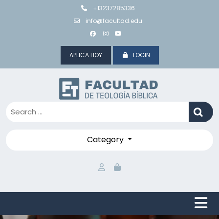
Skip
+13237285336
to
info@facultad.edu
content
APLICA HOY
LOGIN
Category