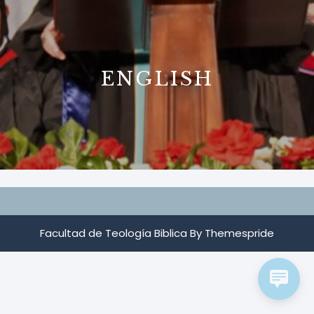
B
ENGLISH
Facultad de Teología Biblica
By Themespride