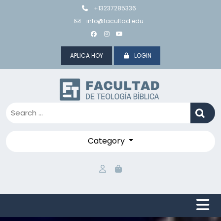
Skip
+13237285336
to
info@facultad.edu
content
APLICA HOY
LOGIN
Category