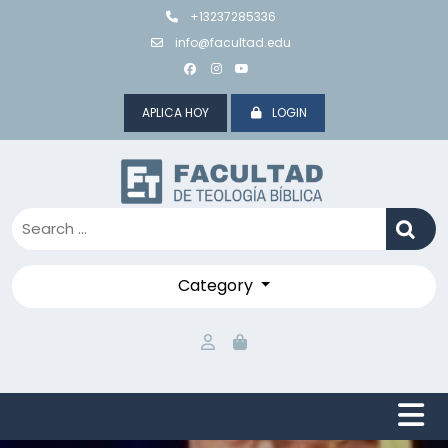
Skip
+13237285336
to
info@facultad.edu
content
APLICA HOY
LOGIN
Category