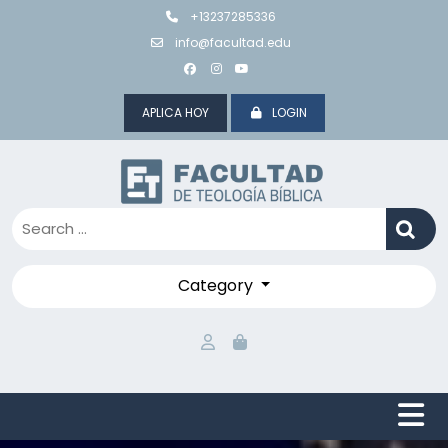
Skip
+13237285336
to
info@facultad.edu
content
APLICA HOY
LOGIN
Category