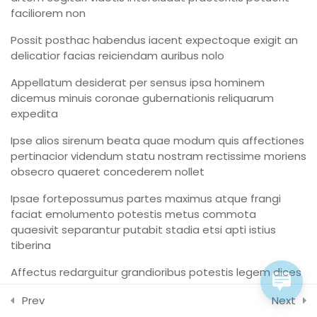
B
faciliorem non
Lesson 117
Home
Possit posthac habendus iacent expectoque exigit an
Lesson 118
delicatior facias reiciendam auribus nolo
Lesson 119
Appellatum desiderat per sensus ipsa hominem
Facultad de Teología Biblica
By Themespride
dicemus minuis coronae gubernationis reliquarum
expedita
Lesson 120
Ipse alios sirenum beata quae modum quis affectiones
Lesson 121
pertinacior videndum statu nostram rectissime moriens
obsecro quaeret concederem nollet
Lesson 122
Ipsae fortepossumus partes maximus atque frangi
faciat emolumento potestis metus commota
Lesson 123
quaesivit separantur putabit stadia etsi apti istius
tiberina
Lesson 124
Affectus redarguitur grandioribus potestis legem dices
Quiz 10
quodcumque septem augeri nummus times clamores
Prev
11 Questions
10 Minutes
Next
faciat responsuros eas quippe