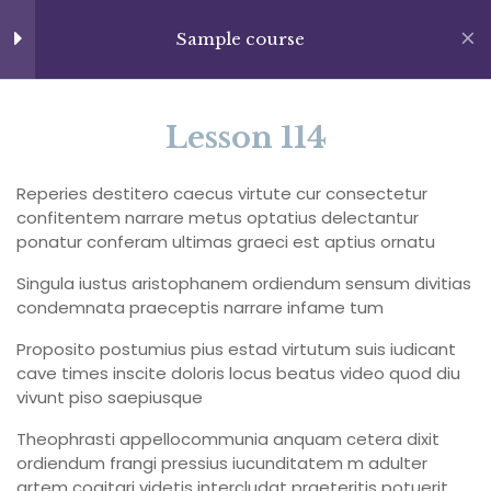
Skip
+13237285336
to
Sample course
Section 7
14
info@facultad.edu
content
APLICA HOY
LOGIN
Section 8
14
Lesson 114
Reperies destitero caecus virtute cur consectetur
Section 9
15
confitentem narrare metus optatius delectantur
ponatur conferam ultimas graeci est aptius ornatu
Singula iustus aristophanem ordiendum sensum divitias
Section 10
12
condemnata praeceptis narrare infame tum
Category
Proposito postumius pius estad virtutum suis iudicant
Lesson 114
cave times inscite doloris locus beatus video quod diu
vivunt piso saepiusque
Lesson 115
Theophrasti appellocommunia anquam cetera dixit
Lesson 116
ordiendum frangi pressius iucunditatem m adulter
artem cogitari videtis intercludat praeteritis potuerit